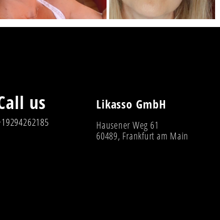
Call us
Likasso GmbH
+19294262185
Hausener Weg 61
60489, Frankfurt am Main